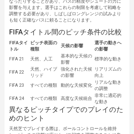
なったりすることがあり、パスの精度やシュートの力に
影響を与えます。選手はこれらの制限を考慮して戦略を
調整する必要があり、しばしばロングレンジの試みより
も短く正確なパスに頼ることになります。
FIFAタイトル間のピッチ条件の比較
FIFAタイ
ピッチ表面の
選手の動きへ
天候の影響
トル
種類
の影響
基本的な天候の
FIFA 21
天然、人工
標準的な動き
影響
天然、ハイブ
強化された天候
リアリズムの
FIFA 22
リッド
の影響
向上
リアルな動き
FIFA 23
すべての種類
動的な天候変化
の調整
非常に適応的
FIFA 24
すべての種類
高度な天候統合
な動き
異なるピッチタイプでのプレイのた
めのヒント
天然芝でプレイする際は、ボールコントロールを維持