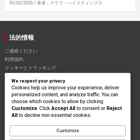
05/02/2026
著者：クララ・ヘイスティングス
法的情報
ご連絡ください
利用規約
クッキーとトラッキング
私たちは誰か
We respect your privacy
あなたのプライバシー
Cookies help us improve your experience, deliver
personalized content, and analyze traffic. You can
カテゴリ
choose which cookies to allow by clicking
Customize
. Click
Accept All
to consent or
Reject
All
to decline non-essential cookies.
FIFAシリーズ2024 プレイヤー評価
FIFAシリーズ2024ゲームの特徴
Customize
FIFAシリーズ2024戦術分析