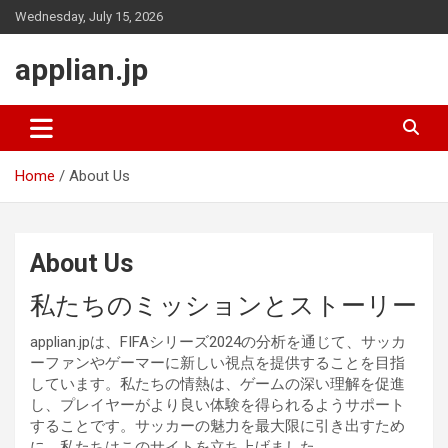
Skip
Wednesday, July 15, 2026
to
content
applian.jp
Home
About Us
About Us
私たちのミッションとストーリー
applian.jpは、FIFAシリーズ2024の分析を通じて、サッカ
ーファンやゲーマーに新しい視点を提供することを目指
しています。私たちの情熱は、ゲームの深い理解を促進
し、プレイヤーがより良い体験を得られるようサポート
することです。サッカーの魅力を最大限に引き出すため
に、私たちはこのサイトを立ち上げました。