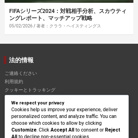
FIFAシリーズ2024：対戦相手分析、スカウティ
ングレポート、マッチアップ戦略
05/02/2026
著者：クララ・ヘイスティングス
法的情報
ご連絡ください
利用規約
クッキーとトラッキング
私たちは誰か
We respect your privacy
あなたのプライバシー
Cookies help us improve your experience, deliver
personalized content, and analyze traffic. You can
カテゴリ
choose which cookies to allow by clicking
Customize
. Click
Accept All
to consent or
Reject
All
to decline non-essential cookies.
FIFAシリーズ2024 プレイヤー評価